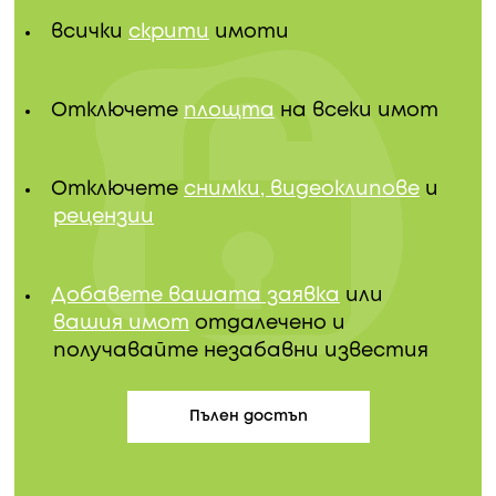
всички
скрити
имоти
Отключете
площта
на всеки имот
Отключете
снимки, видеоклипове
и
рецензии
Добавете вашата заявка
или
вашия имот
отдалечено и
получавайте незабавни известия
Пълен достъп