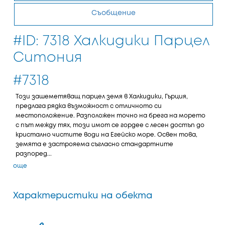
Съобщение
#ID: 7318 Халкидики Парцел
Ситония
#7318
Този зашеметяващ парцел земя в Халкидики, Гърция,
предлага рядка възможност с отличното си
местоположение. Разположен точно на брега на морето
с път между тях, този имот се гордее с лесен достъп до
кристално чистите води на Егейско море. Освен това,
земята е застрояема съгласно стандартните
разпоред...
още
Характеристики на обекта