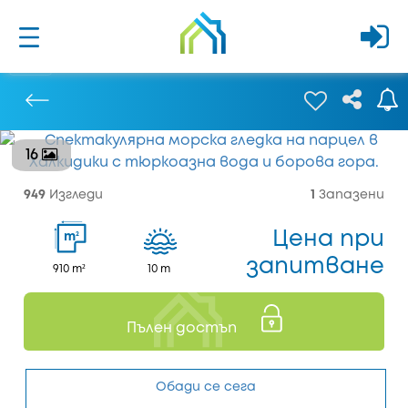
16
Предишен
949
Изгледи
1
Запазени
Цена при
2
m
запитване
910 m²
10 m
Пълен достъп
Обади се сега