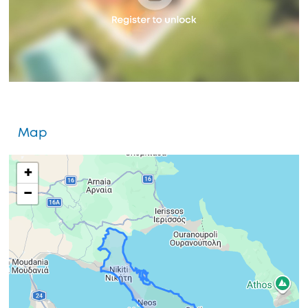
Map
+
−