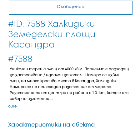
Съобщение
#ID: 7588 Халкидики
Земеделски площи
Касандра
#7588
Уникален терен с площ от 4000 кв.м. Парцелът е подходящ
за застрояване / идеален за хотел. . Намира се извън
план, на много красиво място в Касандра, Халкидики.
Намира се на пешеходно разстояние от морето.
Разстоянието от центъра на района е 1.0 .km , като е със
северно изложение....
още
Характеристики на обекта