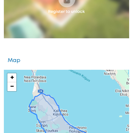
Map
+
−