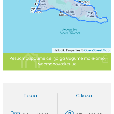
Halkidiki Properties ©
OpenStreetMap
Регистрирайте се, за да видите точното
местоположение
Пеша
С кола