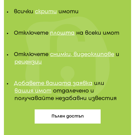
всички
скрити
имоти
Отключете
площта
на всеки имот
Отключете
снимки, видеоклипове
и
рецензии
Добавете вашата заявка
или
вашия имот
отдалечено и
получавайте незабавни известия
Пълен достъп