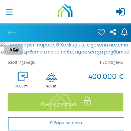
14
Предишен
5360
Изгледи
1
Запазени
400.000 €
2
m
4000 m²
965 m
Пълен достъп
Обади се сега