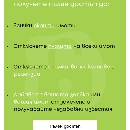
получете пълен достъп до:
всички
скрити
имоти
Отключете
площта
на всеки имот
Отключете
снимки, видеоклипове
и
рецензии
Добавете вашата заявка
или
вашия имот
отдалечено и
получавайте незабавни известия
Пълен достъп