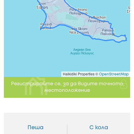
Halkidiki Properties ©
OpenStreetMap
Регистрирайте се, за да видите точното
местоположение
Пеша
С кола