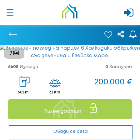
7
Предишен
6608
Изгледи
0
Запазени
200.000 €
2
m
602 m²
3,1 Km
Пълен достъп
Обади се сега