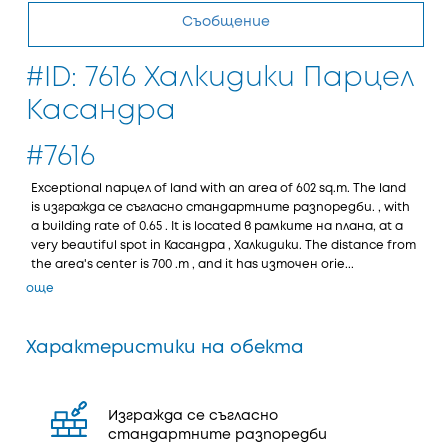
Съобщение
#ID: 7616 Халкидики Парцел
Касандра
#7616
Exceptional парцел of land with an area of 602 sq.m. The land
is изгражда се съгласно стандартните разпоредби. , with
a building rate of 0.65 . It is located в рамките на плана, at a
very beautiful spot in Касандра , Халкидики. The distance from
the area's center is 700 .m , and it has източен orie...
още
Характеристики на обекта
Изгражда се съгласно
стандартните разпоредби