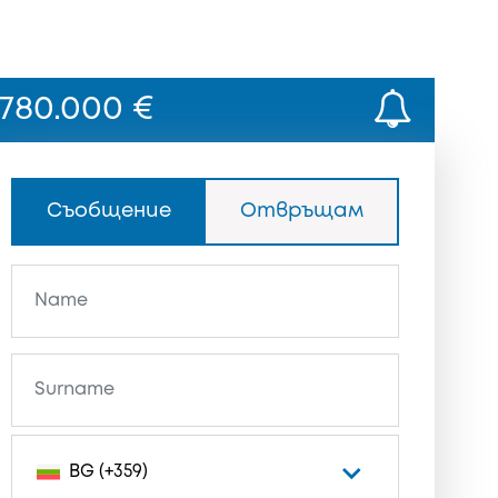
780.000 €
Съобщение
Отвръщам
BG (+359)