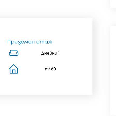
Приземен етаж
Дневни
1
m²
60