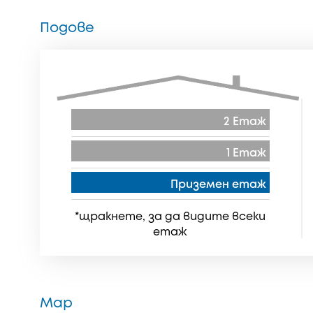
Подове
2 Етаж
1 Етаж
Приземен етаж
*щракнете, за да видите всеки
етаж
Map