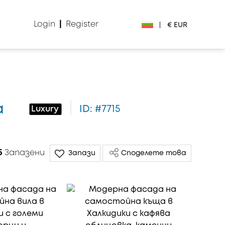
Login
|
Register
|
€ EUR
€ EUR
£ GBP
а
ID: #7715
Luxury
$ USD
Лв. BGN
5
Запазени
Запази
Споделете това
din RSD
₽ RUB