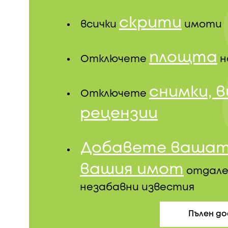
скрити
всички
имоти
площта
Отключете
н
снимки, 
Отключете
рецензии
Добавете вашат
вашия имот
отдале
незабавни известия
Пълен д