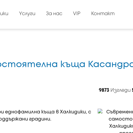
ики
Yслуги
За нас
VIP
Контакт
амостоятелна къща Касандр
9873
Изгледи