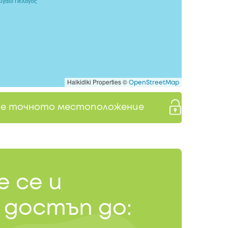
Halkidiki Properties ©
OpenStreetMap
те точното местоположение
 се и
 достъп до: