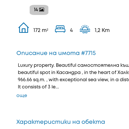
14
172 m²
4
1,2 Km
Описание на имота #7715
Luxury property. Beautiful самостоятелна къща
beautiful spot in Касандра , in the heart of Хал
966.66 sq.m. , with exceptional sea view, in a dis
It consists of 3 le...
още
Характеристики на обекта