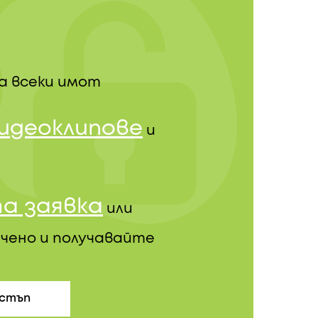
а всеки имот
видеоклипове
и
а заявка
или
чено и получавайте
остъп