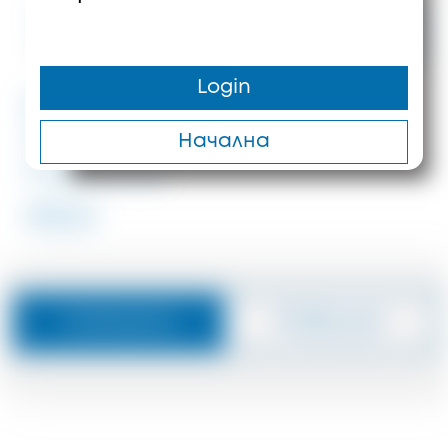
Цена при
запитване
400 m²
8
1 m
Login
#ID: 8261 Халкидики
Самостоятелна къщ...
Начална
Ситония
#8261
Съобщение
Отвръщам