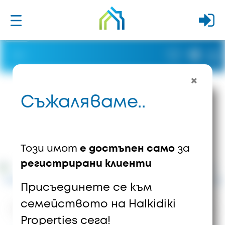
Съжаляваме..
Този имот
е достъпен само
за
регистрирани клиенти
Присъединете се към
семейството на Halkidiki
781
Изгледи
2
Запазени
Properties сега!