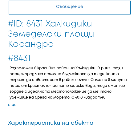
Съобщение
#ID: 8431 Халкидики
Земеделски площи
Касандра
#8431
Разположен в красивия район на Халкидики, Гърция, този
парцел предлага отлична възможност за тези, които
търсят да инвестират в райско кътче. Само на 5 минути
пеша от кристално чистите морски води, този имот се
гордее с идеалното местоположение за мечтано
убежище на брега на морето. С 4010 квадратни...
още
Характеристики на обекта