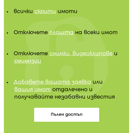
всички
скрити
имоти
Отключете
площта
на всеки имот
Отключете
снимки, видеоклипове
и
рецензии
Добавете вашата заявка
или
вашия имот
отдалечено и
получавайте незабавни известия
Пълен достъп