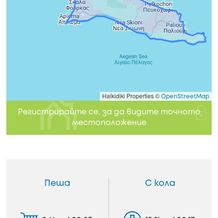
Halkidiki Properties ©
OpenStreetMap
Регистрирайте се, за да видите точното
местоположение
Пеша
С кола