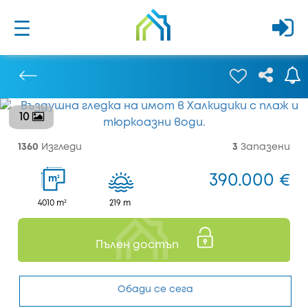
10
Предишен
1360
Изгледи
3
Запазени
390.000 €
2
m
4010 m²
219 m
Пълен достъп
Обади се сега