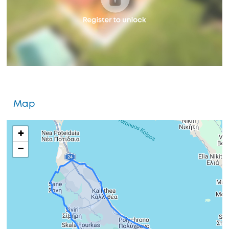
Map
+
−