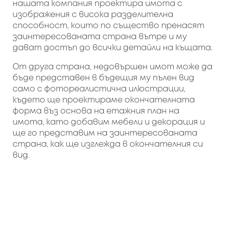
нашата компания проектира имота с
изображения с висока разделителна
способност, които по същество пренасят
заинтересованата страна вътре и му
дават достъп до всички детайли на къщата.
От друга страна, недовършен имот може да
бъде представен в бъдещия му пълен вид
само с фотореалистична илюстрации,
където ще проектираме окончателната
форма въз основа на етажния план на
имота, като добавим мебели и декорация и
ще го представим на заинтересованата
страна, как ще изглежда в окончателния си
вид.