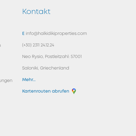
Kontakt
ZURÜCK NACH OBEN
E
info@halkidikiproperties.com
(+30) 2311 24.12.24
n
Neo Rysio, Postleitzahl: 57001
Saloniki, Griechenland
Mehr...
ungen
Kartenrouten abrufen