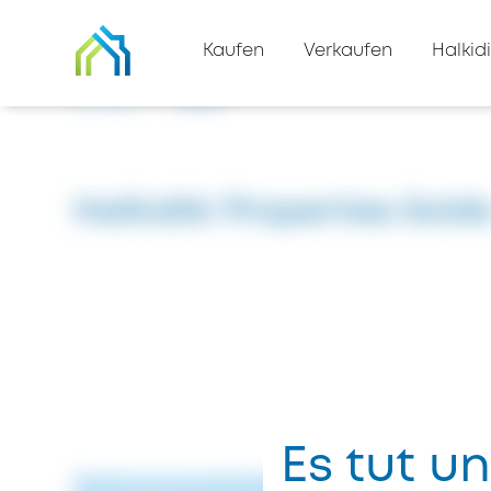
Zurück zur Immobilienliste
Kaufen
Verkaufen
Halkidi
Zuhause
#3307
Halkidiki Properties Sold
Es tut un