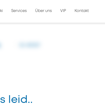
ki
Services
Über uns
VIP
Kontakt
s
ID: #3307
s leid..