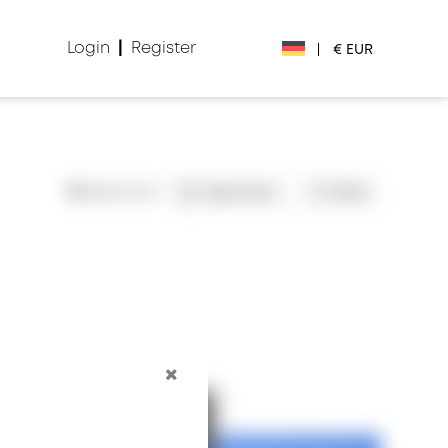
Login
|
Register
|
€ EUR
€ EUR
£ GBP
0
Speichert
Speichern
Teilen
$ USD
Лв. BGN
din RSD
₽ RUB