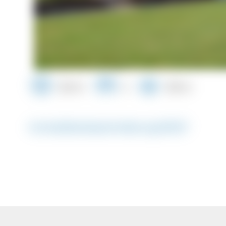
123 m²
2
100 m
Immobilienbeschreibung #3307