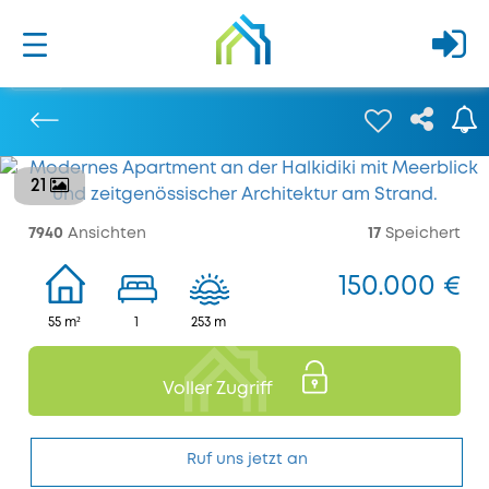
21
Bisherige
7940
Ansichten
17
Speichert
150.000 €
55 m²
1
253 m
Voller Zugriff
Ruf uns jetzt an