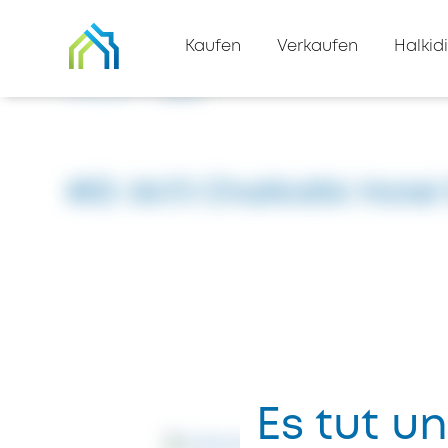
Zurück zur Immobilienliste
Kaufen
Verkaufen
Halkidi
Zuhause
#8473
#ID: 8473 Chalkidiki Hotel
Es tut un