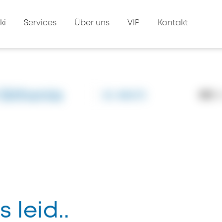
ki
Services
Über uns
VIP
Kontakt
 Sithonia
ID: #8473
823
A
s leid..