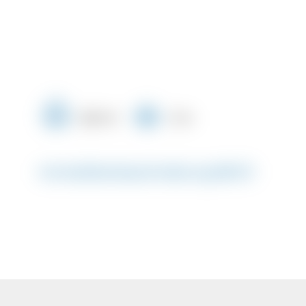
420 m²
3 m
Immobilienbeschreibung #8473