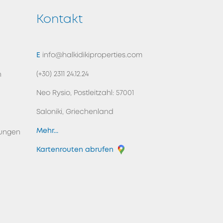
Kontakt
ZURÜCK NACH OBEN
E
info@halkidikiproperties.com
(+30) 2311 24.12.24
n
Neo Rysio, Postleitzahl: 57001
Saloniki, Griechenland
Mehr...
ungen
Kartenrouten abrufen