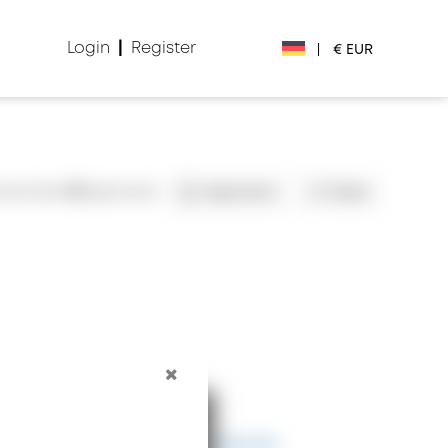
Login
|
Register
|
€ EUR
€ EUR
£ GBP
nsichten
0
Speichert
Speichern
Teilen
$ USD
Лв. BGN
din RSD
₽ RUB