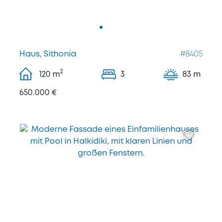
Haus, Sithonia
#8405
2
120
m
3
83 m
650.000 €