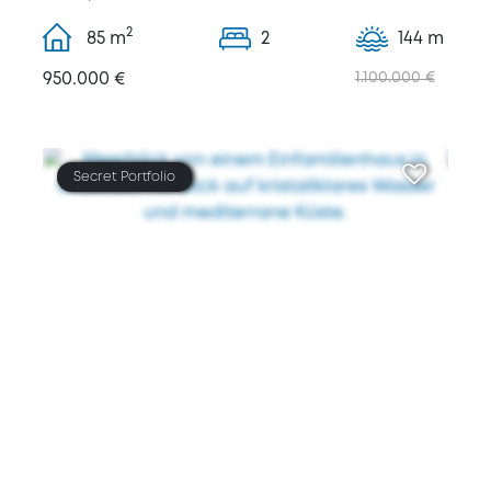
2
85
m
2
144 m
950.000 €
1.100.000 €
Secret Portfolio