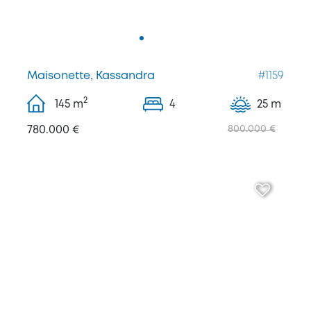
Maisonette, Kassandra
#1159
2
145
m
4
25 m
780.000 €
800.000 €