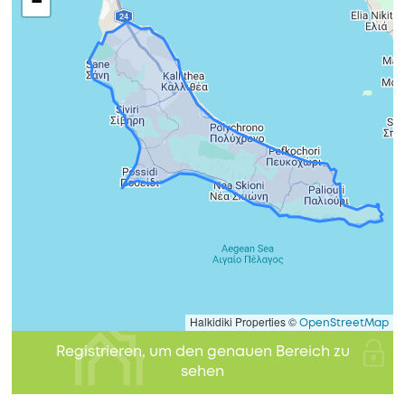
−
Halkidiki Properties ©
OpenStreetMap
Registrieren, um den genauen Bereich zu
sehen