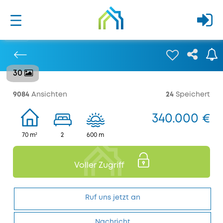
30
Bisherige
9084
Ansichten
24
Speichert
340.000 €
70 m²
2
600 m
Voller Zugriff
Ruf uns jetzt an
Nachricht