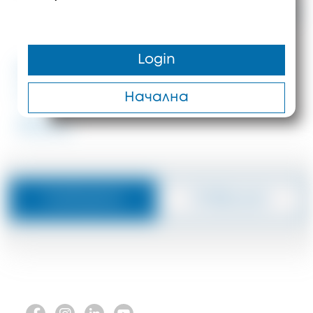
1.200.000 €
1760 m²
300 m
Login
#ID: 2345 Халкидики хотел
Ситония
Начална
#2345
Съобщение
Отвръщам