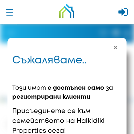
Съжаляваме..
Този имот
е достъпен само
за
регистрирани клиенти
Присъединете се към
семейството на Halkidiki
719
Изгледи
0
Запазени
Properties сега!