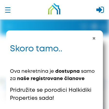
Skoro tamo..
Ova nekretnina je
dostupna
samo
za
naše registrovane članove
Pridružite se porodici Halkidiki
739
Vievs
1
Sačuvano
Properties sada!
1.200.000 €