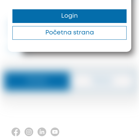
1760 m²
300 m
Login
#ID: 2345 Halkidiki Hotel
Početna strana
Sithonia
#2345
Poruka
Pozove