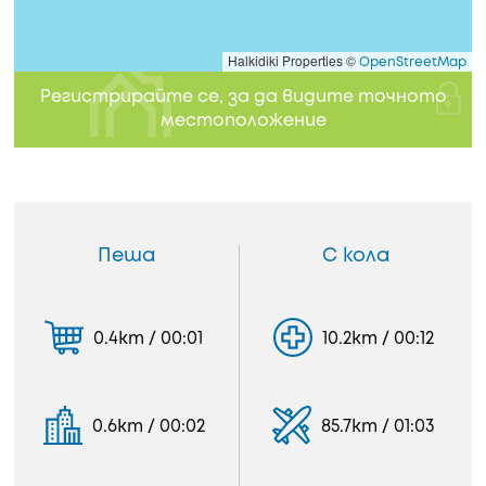
Halkidiki Properties ©
OpenStreetMap
Регистрирайте се, за да видите точното
местоположение
Пеша
С кола
0.4km / 00:01
10.2km / 00:12
0.6km / 00:02
85.7km / 01:03