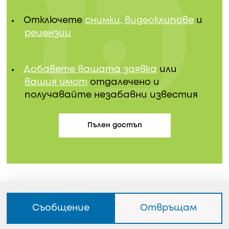
Отключете
снимки, видеоклипове
и
рецензии
Добавете вашата заявка
или
вашия имот
отдалечено и
получавайте незабавни известия
Пълен достъп
Съобщение
Отвръщам