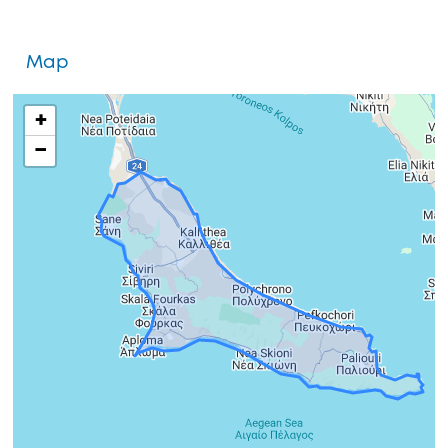
Map
+
−