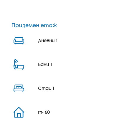
Приземен етаж
Дневни
1
Бани
1
Стаи
1
m²
60