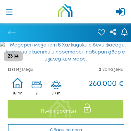
23
Предишен
1371
Изгледи
2
Запазени
260.000 €
87 m²
2
517 m
Пълен достъп
Обади се сега