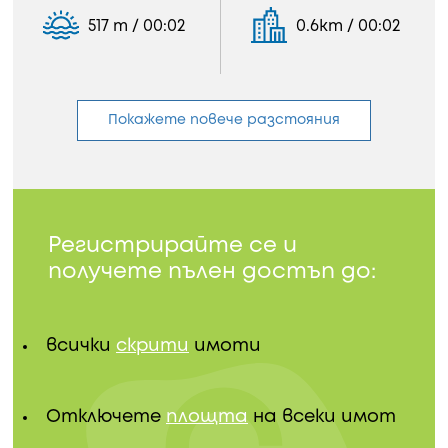
517 m / 00:02
0.6km / 00:02
Покажете повече разстояния
Регистрирайте се и
получете пълен достъп до:
всички
скрити
имоти
Отключете
площта
на всеки имот