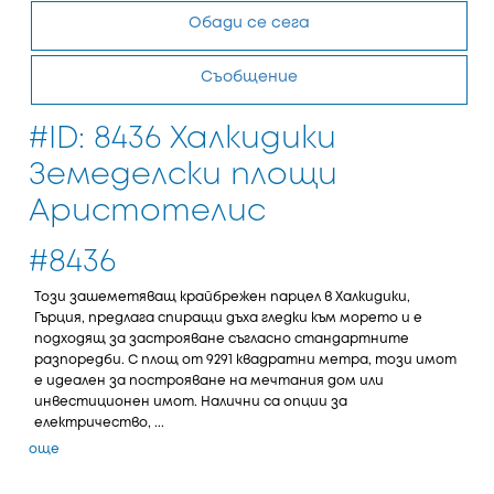
Обади се сега
Съобщение
#ID: 8436 Халкидики
Земеделски площи
Аристотелис
#8436
Този зашеметяващ крайбрежен парцел в Халкидики,
Гърция, предлага спиращи дъха гледки към морето и е
подходящ за застрояване съгласно стандартните
разпоредби. С площ от 9291 квадратни метра, този имот
е идеален за построяване на мечтания дом или
инвестиционен имот. Налични са опции за
електричество, ...
още