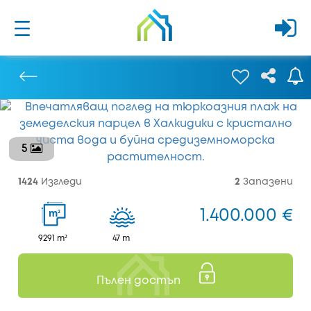
5
Предишен
1424
Изгледи
2
Запазени
1.400.000 €
2
m
9291 m²
47 m
Пълен достъп