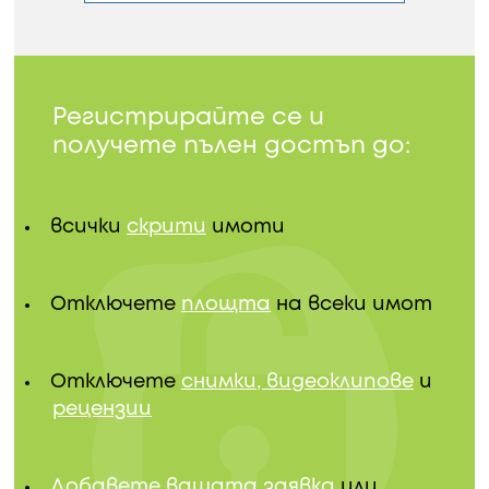
Регистрирайте се и
получете пълен достъп до:
всички
скрити
имоти
Отключете
площта
на всеки имот
Отключете
снимки, видеоклипове
и
рецензии
Добавете вашата заявка
или