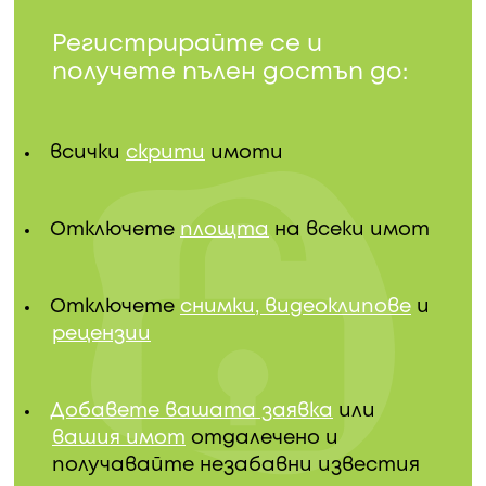
Регистрирайте се и
получете пълен достъп до:
всички
скрити
имоти
Отключете
площта
на всеки имот
Отключете
снимки, видеоклипове
и
рецензии
Добавете вашата заявка
или
вашия имот
отдалечено и
получавайте незабавни известия