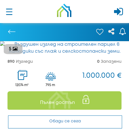
5
Предишен
890
Изгледи
0
Запазени
1.000.000 €
2
m
12074 m²
795 m
Пълен достъп
Обади се сега