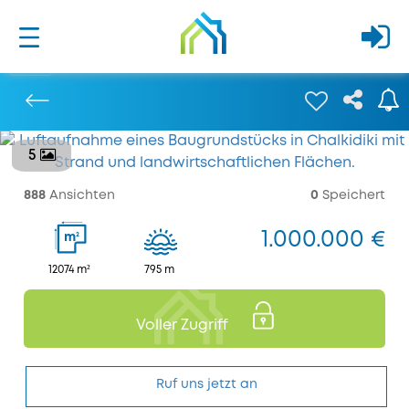
5
Bisherige
888
Ansichten
0
Speichert
1.000.000 €
2
m
12074 m²
795 m
Voller Zugriff
Ruf uns jetzt an