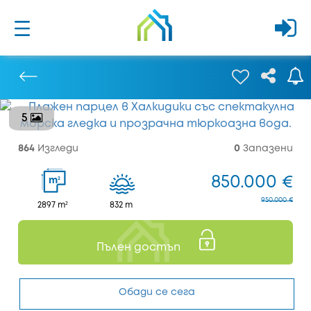
5
Предишен
864
Изгледи
0
Запазени
850.000 €
2
m
950.000 €
2897 m²
832 m
Пълен достъп
Обади се сега