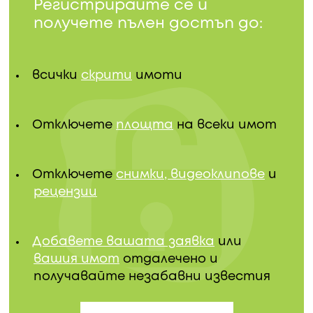
Регистрирайте се и
получете пълен достъп до:
всички
скрити
имоти
Отключете
площта
на всеки имот
Отключете
снимки, видеоклипове
и
рецензии
Добавете вашата заявка
или
вашия имот
отдалечено и
получавайте незабавни известия