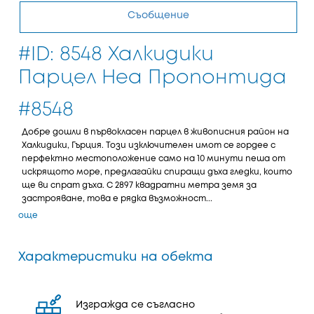
Съобщение
#ID: 8548 Халкидики
Парцел Неа Пропонтида
#8548
Добре дошли в първокласен парцел в живописния район на
Халкидики, Гърция. Този изключителен имот се гордее с
перфектно местоположение само на 10 минути пеша от
искрящото море, предлагайки спиращи дъха гледки, които
ще ви спрат дъха. С 2897 квадратни метра земя за
застрояване, това е рядка възможност...
още
Характеристики на обекта
Изгражда се съгласно