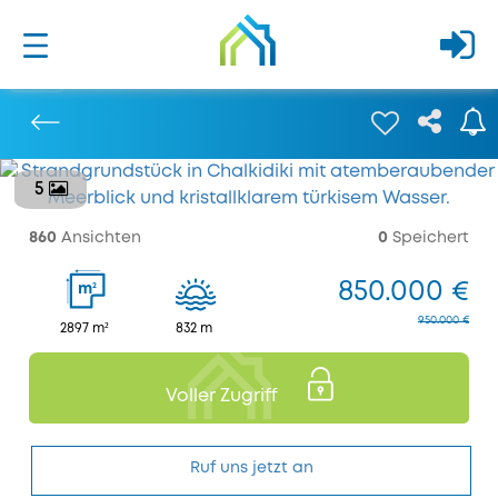
5
Bisherige
860
Ansichten
0
Speichert
850.000 €
2
m
950.000 €
2897 m²
832 m
Voller Zugriff
Ruf uns jetzt an