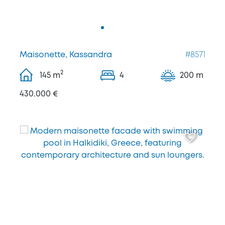
Maisonette, Kassandra
#8571
2
145
m
4
200 m
430.000 €