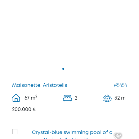
Maisonette, Aristotelis
#5454
2
67
m
2
32 m
200.000 €