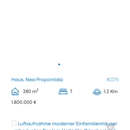
Haus, Nea Propontida
#2375
2
380
m
7
1,3 Km
1.800.000 €