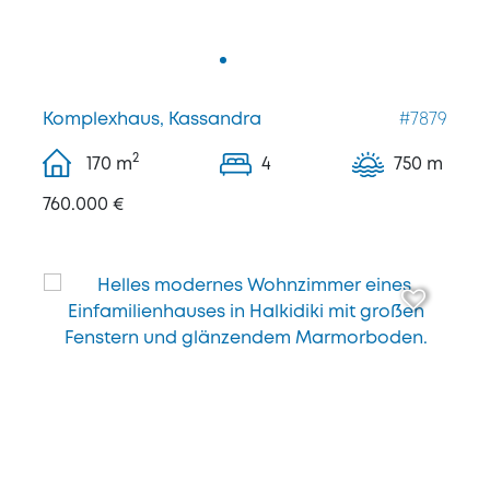
Komplexhaus, Kassandra
#7879
2
170
m
4
750 m
760.000 €