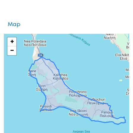
Map
+
−