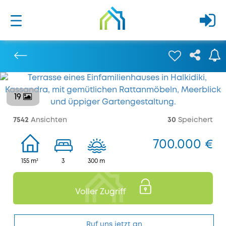
19
Bisherige
7542
Ansichten
30
Speichert
700.000 €
155 m²
3
300 m
Voller Zugriff
Ruf uns jetzt an