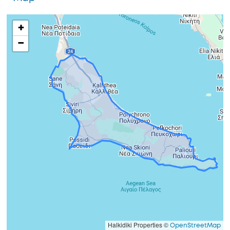
+
−
Halkidiki Properties ©
OpenStreetMap