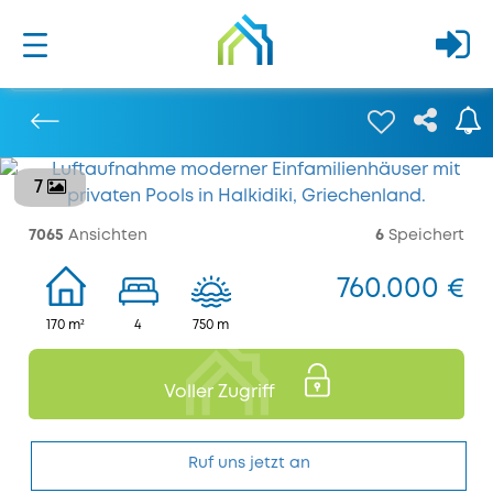
7
Bisherige
7065
Ansichten
6
Speichert
760.000 €
170 m²
4
750 m
Voller Zugriff
Ruf uns jetzt an