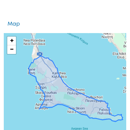
Map
+
−