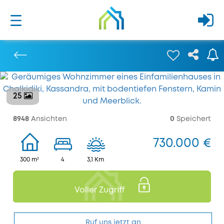
25
Bisherige
8948
Ansichten
0
Speichert
730.000 €
300 m²
4
3,1 Km
Voller Zugriff
Ruf uns jetzt an