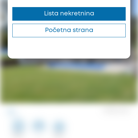
Lista nekretnina
Početna strana
0
Sačuvano
123 m²
2
100 m