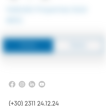
Halkidiki Properties Sold
#8110
Poruka
Pozove
(+30) 2311 24.12.24