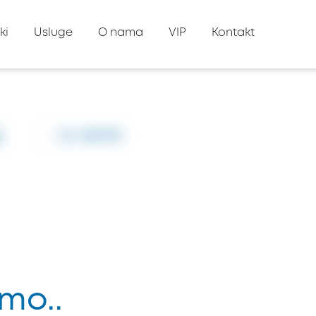
ki
Usluge
O nama
VIP
Kontakt
s
ID: #8398
mo..