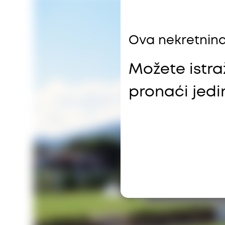
Ova nekretnina
Možete istraž
pronaći jed