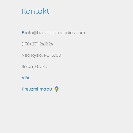
Kontakt
NAZAD NA VRH
E
info@halkidikiproperties.com
(+30) 2311 24.12.24
Neo Rysio, PC: 57001
Solun, Grčka
Više...
Preuzmi mapu