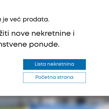
 je već prodata.
iti nove nekretnine i
instvene ponude.
Lista nekretnina
Početna strana