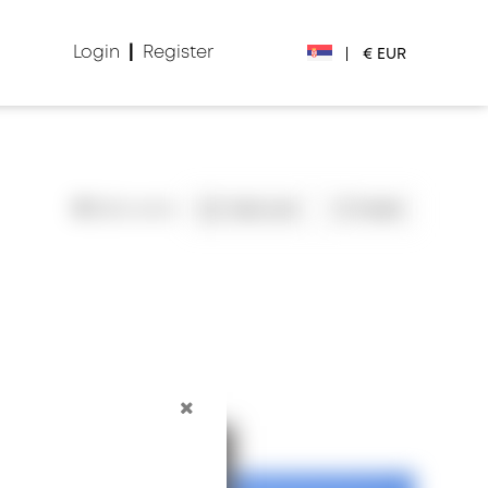
Login
|
Register
|
€ EUR
€ EUR
£ GBP
0
Sačuvano
Sačuvati
Podeli
$ USD
Лв. BGN
din RSD
₽ RUB