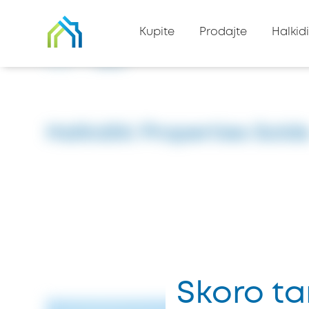
Nazad na listu imovine
Kupite
Prodajte
Halkidi
Kuća
#8398
Halkidiki Properties Sold
Skoro ta