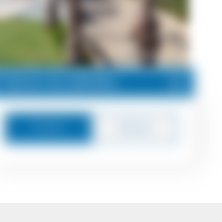
Cena na zahtev
Poruka
Pozove