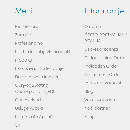
Meni
Informacije
Rezidencija
O nama
Zemljište
ČESTO POSTAVLJANA
PITANJA
Profesionalno
Uslovi korišćenja
Prethodno objavljeni objekti
Collaboration Order
Prodajte
Indication Order
Ekskluzivno Dodeljivanje
Assignment Order
Dodajte svoju imovinu
Politika privatnosti
Οδηγός Σωστής
Φωτογράφισης PDF
Blog
Get Involved
Vrste svojstava
Usluge kupca
Naši partneri
Real Estate Agent?
Karijere
VIP