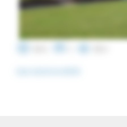
123 m²
2
100 m
Opis nekretnine #8398