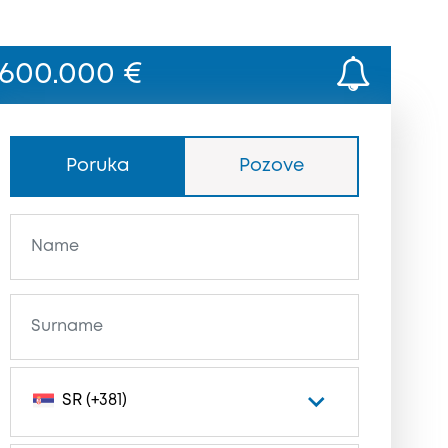
600.000 €
Poruka
Pozove
SR (+381)