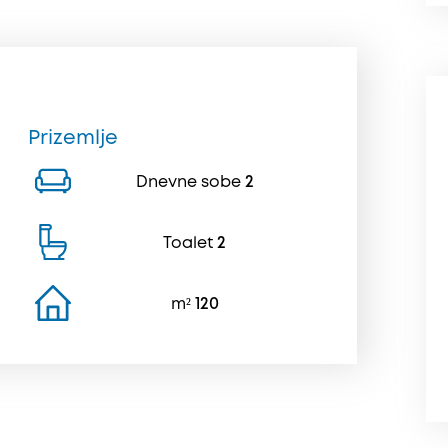
Prizemlje
Dnevne sobe
2
Toalet
2
m²
120