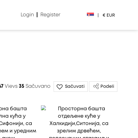
Login
|
Register
|
€ EUR
€ EUR
£ GBP
1
$ USD
Лв. BGN
67
Vievs
35
Sačuvano
Sačuvati
Podeli
din RSD
₽ RUB