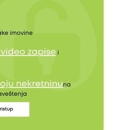
ke imovine
, video zapise
i
oju nekretninu
na
baveštenja
ristup