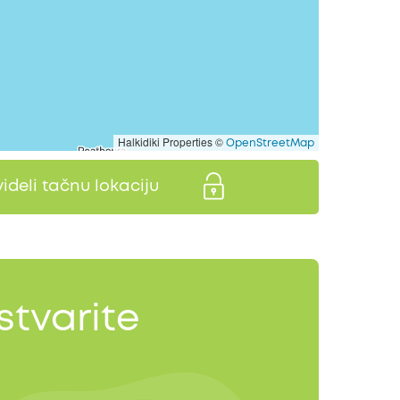
Halkidiki Properties ©
OpenStreetMap
videli tačnu lokaciju
stvarite