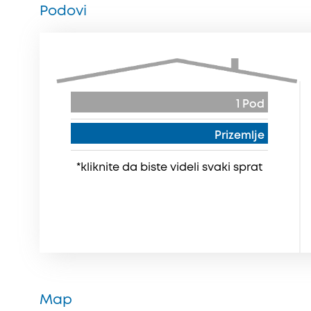
Podovi
1 Pod
Prizemlje
*kliknite da biste videli svaki sprat
Map