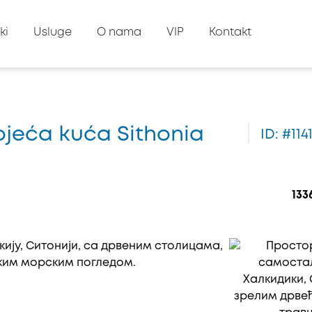
ki
Usluge
O nama
VIP
Kontakt
tojeća kuća Sithonia
ID: #114
133