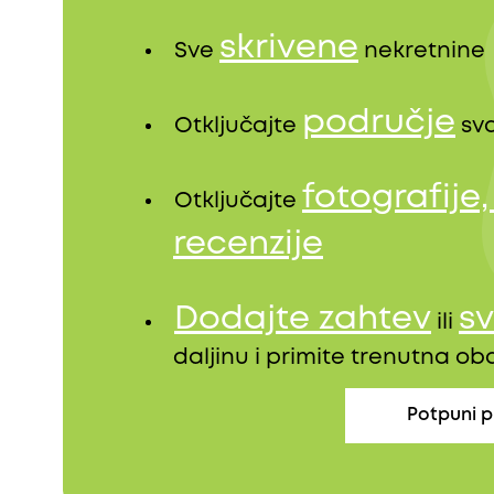
skrivene
Sve
nekretnine
područje
Otključajte
sva
fotografije
Otključajte
recenzije
Dodajte zahtev
sv
ili
daljinu i primite trenutna o
Potpuni p