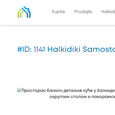
Nazad na listu imovine
Kupite
Prodajte
Halkidi
Kuća
#1141
#ID: 1141 Halkidiki Samos