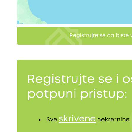
Registrujte se da biste 
Registrujte se i o
potpuni pristup:
skrivene
Sve
nekretnine