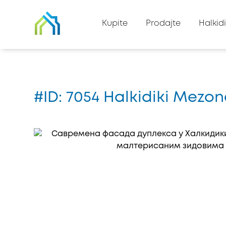
Nazad na listu imovine
Kupite
Prodajte
Halkidi
Kuća
#7054
#ID: 7054 Halkidiki Mezon