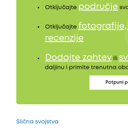
područje
Otključajte
sva
fotografije
Otključajte
recenzije
Dodajte zahtev
sv
ili
daljinu i primite trenutna o
Potpuni p
Slična svojstva