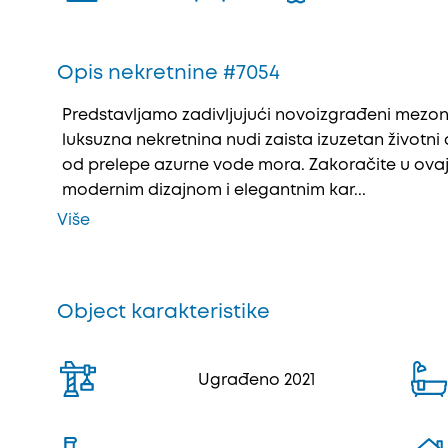
Opis nekretnine #7054
Predstavljamo zadivljuјući novoizgrađeni mezone
luksuzna nekretnina nudi zaista izuzetan životni 
od prelepe azurne vode mora. Zakoračite u ovaј
modernim dizaјnom i elegantnim kar...
Više
Object karakteristike
Ugrađeno 2021