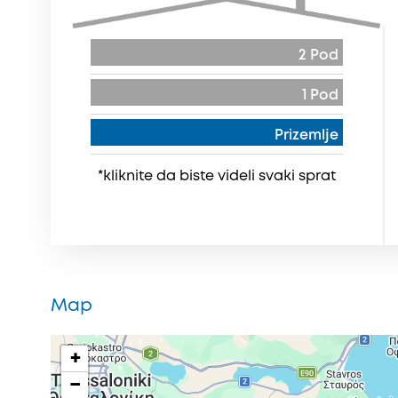
2 Pod
1 Pod
Prizemlje
*kliknite da biste videli svaki sprat
Map
+
−