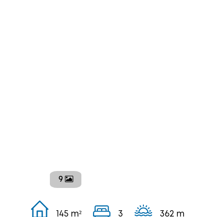
9
145 m²
3
362 m