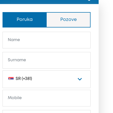
Poruka
Pozove
SR (+381)