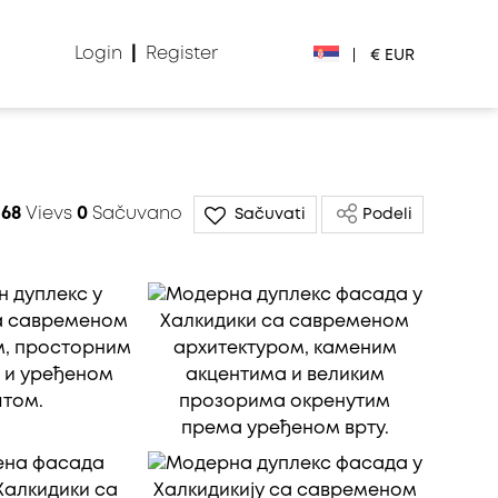
Login
|
Register
|
€ EUR
€ EUR
£ GBP
568
Vievs
0
Sačuvano
Sačuvati
Podeli
$ USD
Лв. BGN
din RSD
₽ RUB