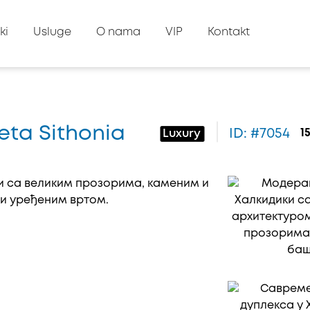
ki
Usluge
O nama
VIP
Kontakt
eta Sithonia
ID: #7054
1
Luxury