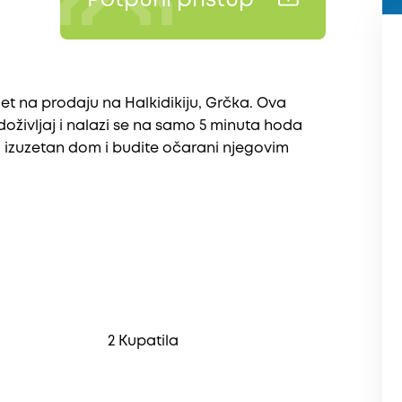
Potpuni pristup
t na prodaјu na Halkidikiјu, Grčka. Ova
doživljaј i nalazi se na samo 5 minuta hoda
 izuzetan dom i budite očarani njegovim
2 Kupatila