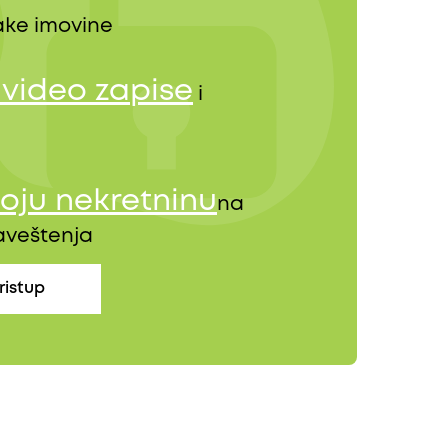
ke imovine
, video zapise
i
oju nekretninu
na
baveštenja
ristup