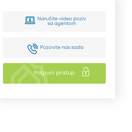
Naručite video poziv
sa agentom
Pozovite nas sada
Potpuni pristup