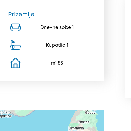
Prizemlje
Dnevne sobe
1
Kupatila
1
m²
55