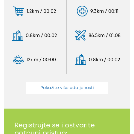
1.2km / 00:02
9.3km / 00:11
0.8km / 00:02
86.5km / 01:08
127 m / 00:00
0.8km / 00:02
Pokažite više udaljenosti
Registrujte se i ostvarite
potpuni pristup: