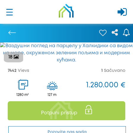
18
Prethodna
7442
Vievs
1
Sačuvano
1.280.000 €
2
m
1280 m²
127 m
Potpuni pristup
Pozovite nas sada