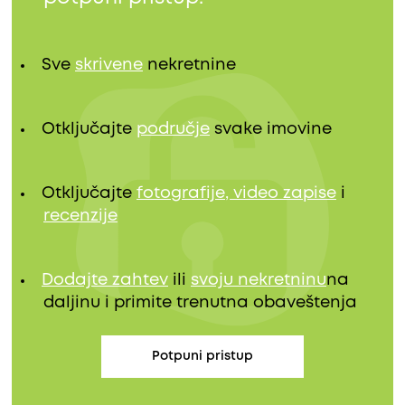
Sve
skrivene
nekretnine
Otključajte
područje
svake imovine
Otključajte
fotografije, video zapise
i
recenzije
Dodajte zahtev
ili
svoju nekretninu
na
daljinu i primite trenutna obaveštenja
Potpuni pristup