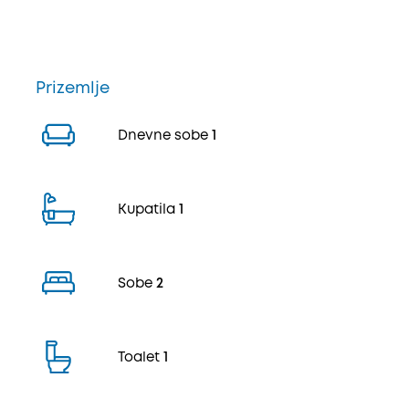
Prizemlje
Dnevne sobe
1
Kupatila
1
Sobe
2
Toalet
1