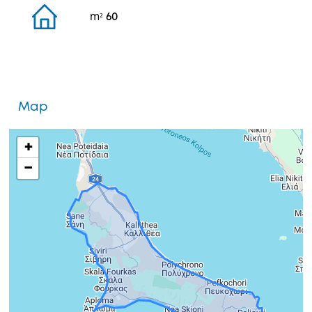
m²
60
Map
+
−