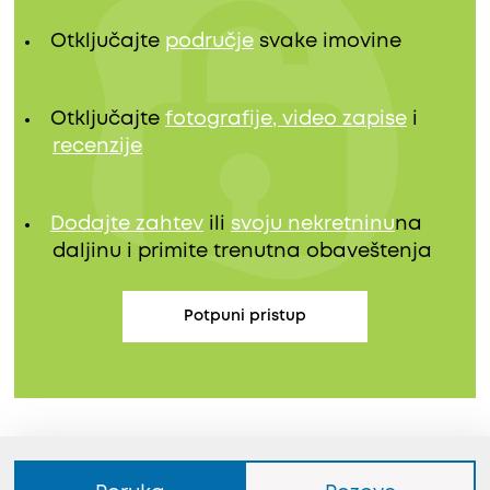
Otključajte
područje
svake imovine
Otključajte
fotografije, video zapise
i
recenzije
Dodajte zahtev
ili
svoju nekretninu
na
daljinu i primite trenutna obaveštenja
Potpuni pristup