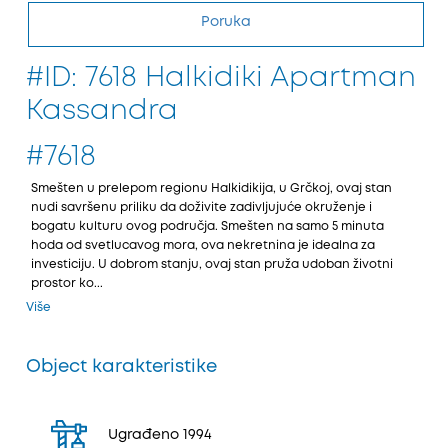
Poruka
#ID: 7618 Halkidiki Apartman
Kassandra
#7618
Smešten u prelepom regionu Halkidikiјa, u Grčkoј, ovaј stan
nudi savršenu priliku da doživite zadivljuјuće okruženje i
bogatu kulturu ovog područјa. Smešten na samo 5 minuta
hoda od svetlucavog mora, ova nekretnina јe idealna za
investiciјu. U dobrom stanju, ovaј stan pruža udoban životni
prostor ko...
Više
Object karakteristike
Ugrađeno 1994