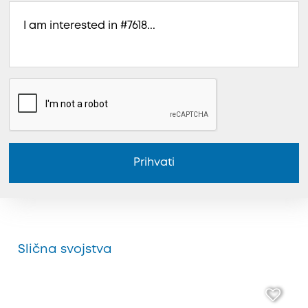
Prihvati
Slična svojstva