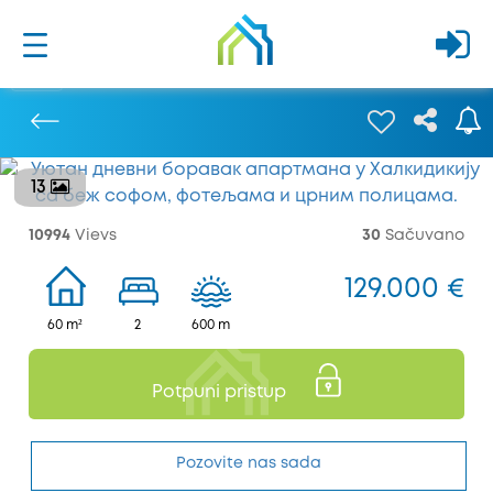
13
Prethodna
10994
Vievs
30
Sačuvano
129.000 €
60 m²
2
600 m
Potpuni pristup
Pozovite nas sada