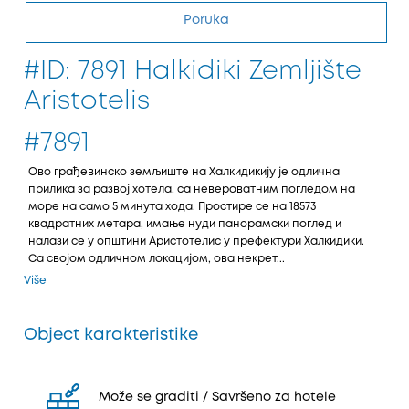
Poruka
#ID: 7891 Halkidiki Zemljište
Aristotelis
#7891
Ово грађевинско земљиште на Халкидикију је одлична
прилика за развој хотела, са невероватним погледом на
море на само 5 минута хода. Простире се на 18573
квадратних метара, имање нуди панорамски поглед и
налази се у општини Аристотелис у префектури Халкидики.
Са својом одличном локацијом, ова некрет...
Više
Object karakteristike
Može se graditi / Savršeno za hotele