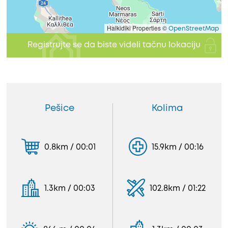
Halkidiki Properties ©
OpenStreetMap
Registrujte se da biste videli tačnu lokaciju
Pešice
Kolima
0.8km / 00:01
15.9km / 00:16
1.3km / 00:03
102.8km / 01:22