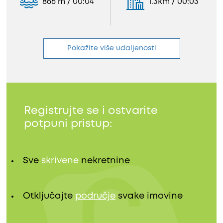
866 m / 00:04
1.3km / 00:03
Pokažite više udaljenosti
Registrujte se i ostvarite
potpuni pristup:
Sve
skrivene
nekretnine
Otključajte
područje
svake imovine