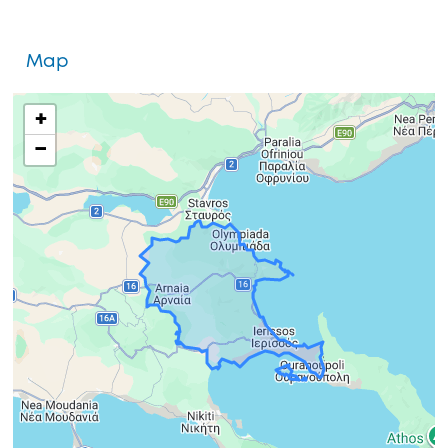
Map
+
−