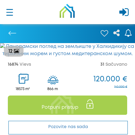
12
Prethodna
16874
Vievs
31
Sačuvano
120.000 €
2
m
140.000 €
18573 m²
866 m
Potpuni pristup
Pozovite nas sada