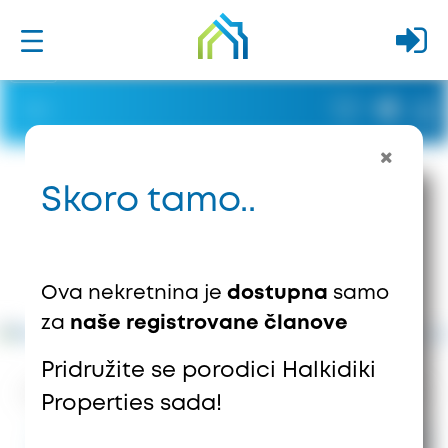
Skoro tamo..
Ova nekretnina je
dostupna
samo
za
naše registrovane članove
Pridružite se porodici Halkidiki
4325
Vievs
0
Sačuvano
Properties sada!
7.000.000 €