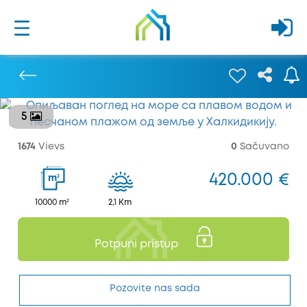
5
Prethodna
1674
Vievs
0
Sačuvano
420.000 €
2
m
10000 m²
2,1 Km
Potpuni pristup
Pozovite nas sada