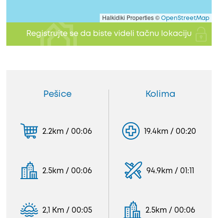
Halkidiki Properties ©
OpenStreetMap
Registrujte se da biste videli tačnu lokaciju
Pešice
Kolima
2.2km / 00:06
19.4km / 00:20
2.5km / 00:06
94.9km / 01:11
2,1 Km / 00:05
2.5km / 00:06