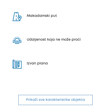
Makadamski put
Udaljenost koja ne može proći
Izvan plana
Prikaži sve karakteristike objekta