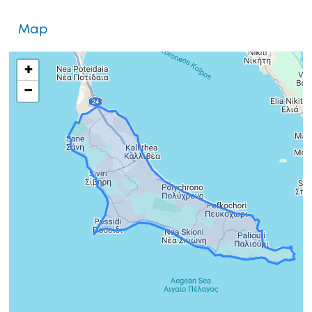
Map
+
−