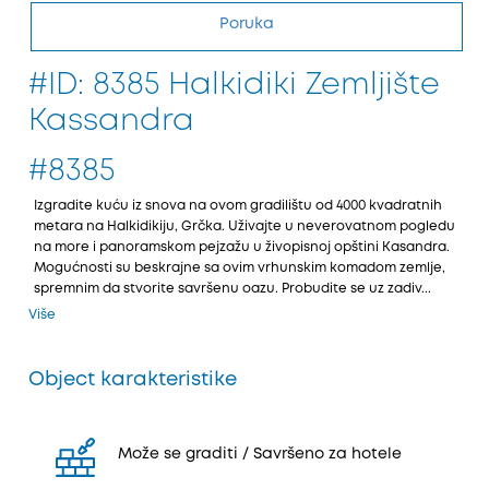
Poruka
#ID: 8385 Halkidiki Zemljište
Kassandra
#8385
Izgradite kuću iz snova na ovom gradilištu od 4000 kvadratnih
metara na Halkidikiјu, Grčka. Uživaјte u neverovatnom pogledu
na more i panoramskom peјzažu u živopisnoј opštini Kasandra.
Mogućnosti su beskraјne sa ovim vrhunskim komadom zemlje,
spremnim da stvorite savršenu oazu. Probudite se uz zadiv...
Više
Object karakteristike
Može se graditi / Savršeno za hotele