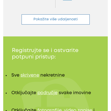
Pokažite više udaljenosti
Registrujte se i ostvarite
potpuni pristup:
Sve
skrivene
nekretnine
Otključajte
područje
svake imovine
Otključajte
fotografije, video zapise
i