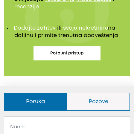
recenzije
Dodajte zahtev
ili
svoju nekretninu
na
daljinu i primite trenutna obaveštenja
Potpuni pristup
Poruka
Pozove