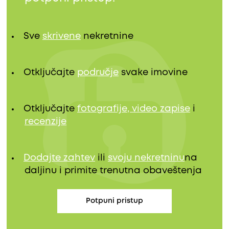
Sve
skrivene
nekretnine
Otključajte
područje
svake imovine
Otključajte
fotografije, video zapise
i
recenzije
Dodajte zahtev
ili
svoju nekretninu
na
daljinu i primite trenutna obaveštenja
Potpuni pristup