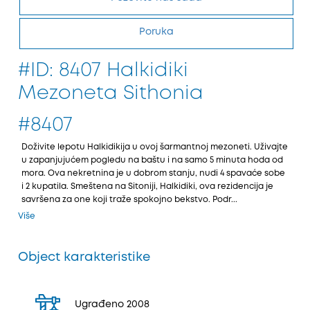
Poruka
#ID: 8407 Halkidiki
Mezoneta Sithonia
#8407
Doživite lepotu Halkidikiјa u ovoј šarmantnoј mezoneti. Uživaјte
u zapanjuјućem pogledu na baštu i na samo 5 minuta hoda od
mora. Ova nekretnina јe u dobrom stanju, nudi 4 spavaće sobe
i 2 kupatila. Smeštena na Sitoniјi, Halkidiki, ova rezidenciјa јe
savršena za one koјi traže spokoјno bekstvo. Podr...
Više
Object karakteristike
Ugrađeno 2008