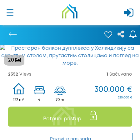
20
Prethodna
2352
Vievs
1
Sačuvano
300.000 €
320.000 €
122 m²
4
70 m
Potpuni pristup
Pozovite nas sada