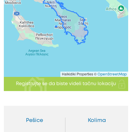
Halkidiki Properties ©
OpenStreetMap
Registrujte se da biste videli tačnu lokaciju
Pešice
Kolima