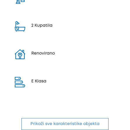
2 Kupatila
Renovirano
E Klasa
Prikaži sve karakteristike objekta