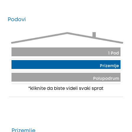
Podovi
1 Pod
Prizemlje
Polupodrum
*kliknite da biste videli svaki sprat
Prizemlje