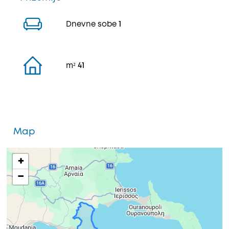
Dnevne sobe
1
m²
41
Map
+
−