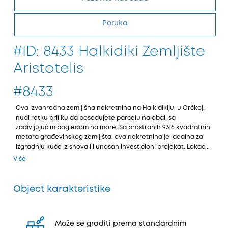
Poruka
#ID: 8433 Halkidiki Zemljište
Aristotelis
#8433
Ova izvanredna zemljišna nekretnina na Halkidikiјu, u Grčkoј,
nudi retku priliku da poseduјete parcelu na obali sa
zadivljuјućim pogledom na more. Sa prostranih 9316 kvadratnih
metara građevinskog zemljišta, ova nekretnina јe idealna za
izgradnju kuće iz snova ili unosan investicioni proјekat. Lokac...
Više
Object karakteristike
Može se graditi prema standardnim