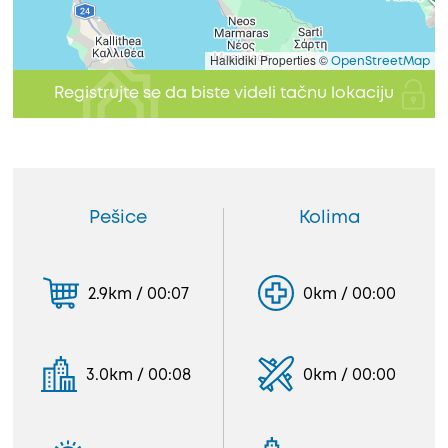
Halkidiki Properties ©
OpenStreetMap
Registrujte se da biste videli tačnu lokaciju
Pešice
Kolima
2.9km / 00:07
0km / 00:00
3.0km / 00:08
0km / 00:00