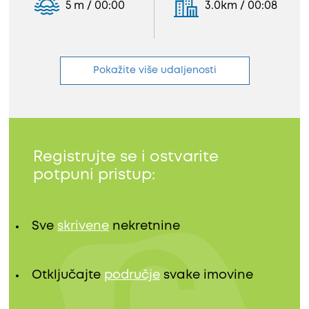
5 m / 00:00
3.0km / 00:08
Pokažite više udaljenosti
Registrujte se i ostvarite
potpuni pristup:
Sve
skrivene
nekretnine
Otključajte
područje
svake imovine