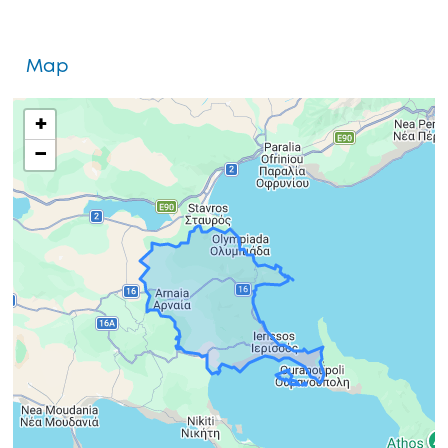
Map
+
−