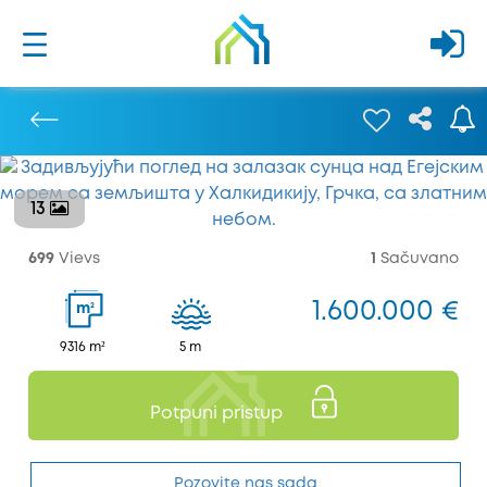
13
Prethodna
699
Vievs
1
Sačuvano
1.600.000 €
2
m
9316 m²
5 m
Potpuni pristup
Pozovite nas sada