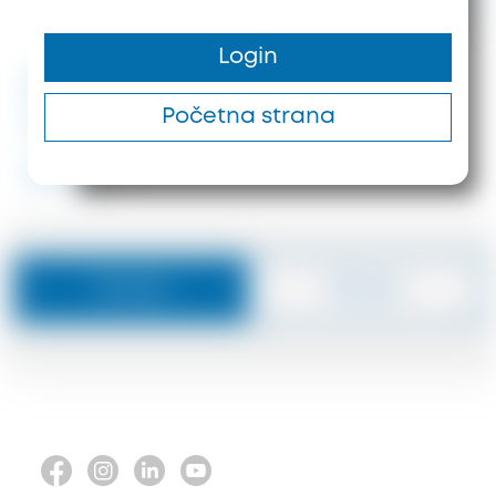
1.850.000 €
400 m²
585 m
Login
#ID: 8455 Halkidiki Hotel
Početna strana
Sithonia
#8455
Poruka
Pozove