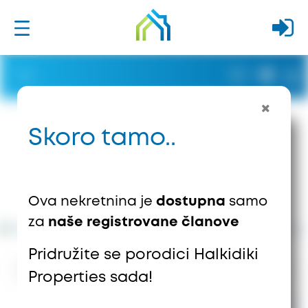
Skoro tamo..
Ova nekretnina je
dostupna
samo
za
naše registrovane članove
Pridružite se porodici Halkidiki
723
Vievs
0
Sačuvano
Properties sada!
1.660.000 €