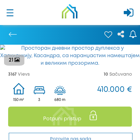
21
Prethodna
3167
Vievs
10
Sačuvano
410.000 €
150 m²
3
680 m
Potpuni pristup
Pozovite nas sada