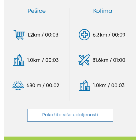
Pešice
Kolima
1.2km / 00:03
6.3km / 00:09
1.0km / 00:03
81.6km / 01:00
680 m / 00:02
1.0km / 00:03
Pokažite više udaljenosti