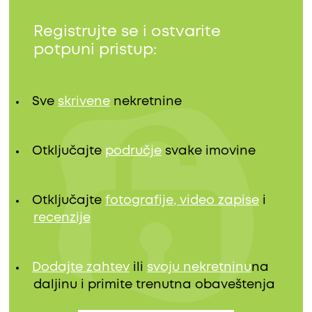
Registrujte se i ostvarite
potpuni pristup:
Sve
skrivene
nekretnine
Otključajte
područje
svake imovine
Otključajte
fotografije, video zapise
i
recenzije
Dodajte zahtev
ili
svoju nekretninu
na
daljinu i primite trenutna obaveštenja