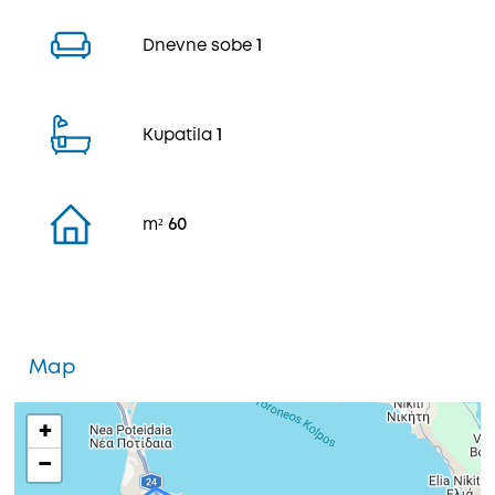
Dnevne sobe
1
Kupatila
1
m²
60
Map
+
−