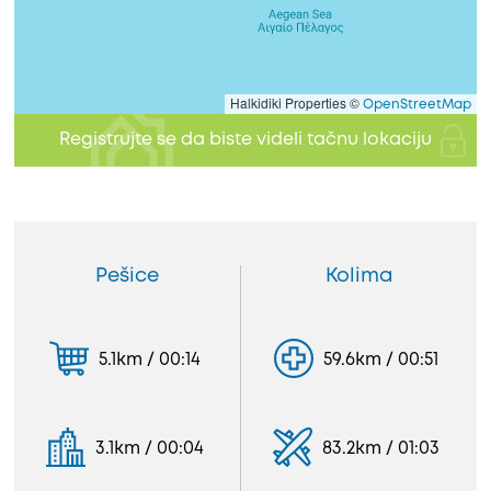
Halkidiki Properties ©
OpenStreetMap
Registrujte se da biste videli tačnu lokaciju
Pešice
Kolima
5.1km / 00:14
59.6km / 00:51
3.1km / 00:04
83.2km / 01:03