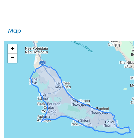
Map
+
−