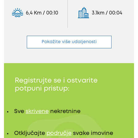
6,4 Km / 00:10
3.1km / 00:04
Pokažite više udaljenosti
Registrujte se i ostvarite
potpuni pristup:
Sve
skrivene
nekretnine
Otključajte
područje
svake imovine