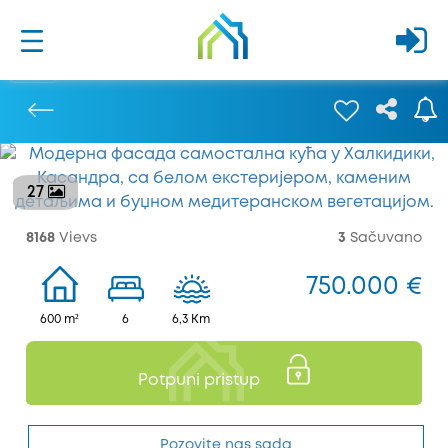
27
Prethodna
8168
Vievs
3
Sačuvano
750.000 €
600 m²
6
6,3 Km
Potpuni pristup
Pozovite nas sada