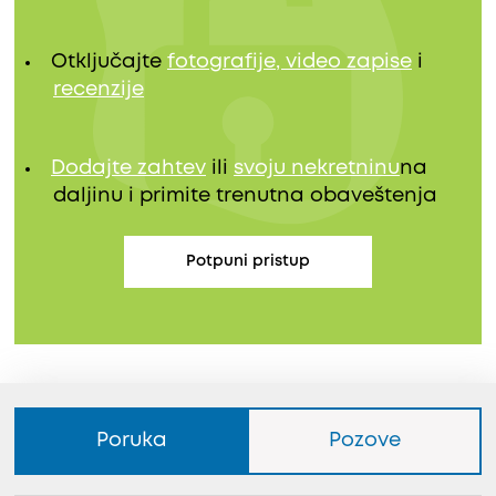
Otključajte
fotografije, video zapise
i
recenzije
Dodajte zahtev
ili
svoju nekretninu
na
daljinu i primite trenutna obaveštenja
Potpuni pristup
Poruka
Pozove