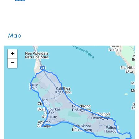
Map
+
−