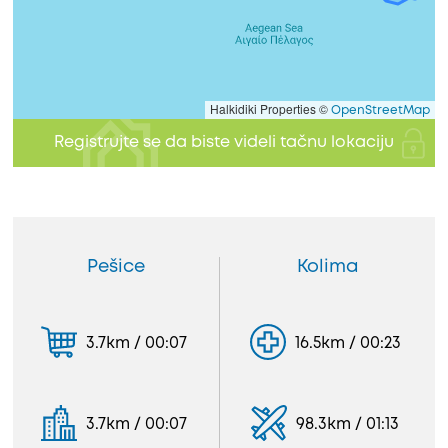
Halkidiki Properties ©
OpenStreetMap
Registrujte se da biste videli tačnu lokaciju
Pešice
Kolima
3.7km / 00:07
16.5km / 00:23
3.7km / 00:07
98.3km / 01:13