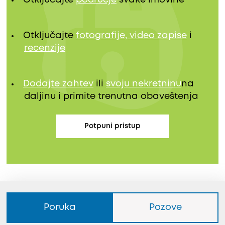
Otključajte
područje
svake imovine
Otključajte
fotografije, video zapise
i
recenzije
Dodajte zahtev
ili
svoju nekretninu
na
daljinu i primite trenutna obaveštenja
Potpuni pristup
Poruka
Pozove