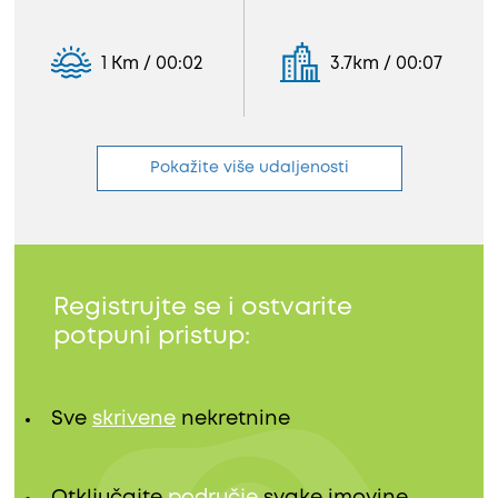
1 Km / 00:02
3.7km / 00:07
Pokažite više udaljenosti
Registrujte se i ostvarite
potpuni pristup:
Sve
skrivene
nekretnine