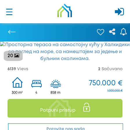
20
Prethodna
6139
Vievs
2
Sačuvano
750.000 €
1.000.000 €
300 m²
4
858 m
Potpuni pristup
Pozovite nas sada