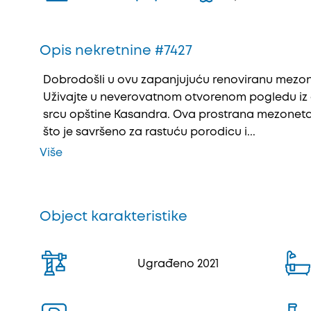
Opis nekretnine #7427
Dobrodošli u ovu zapanjuјuću renoviranu mezone
Uživaјte u neverovatnom otvorenom pogledu iz 
srcu opštine Kasandra. Ova prostrana mezoneta i
što јe savršeno za rastuću porodicu i...
Više
Object karakteristike
Ugrađeno 2021