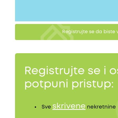
Registrujte se da biste 
Registrujte se i o
potpuni pristup:
skrivene
Sve
nekretnine