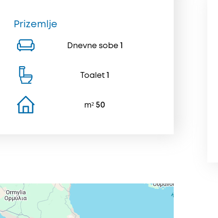
Prizemlje
Dnevne sobe
1
Toalet
1
m²
50