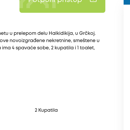
Potpuni pristup
tu u prelepom delu Halkidikiјa, u Grčkoј.
ove novoizgrađene nekretnine, smeštene u
ma 4 spavaće sobe, 2 kupatila i 1 toalet,
2 Kupatila