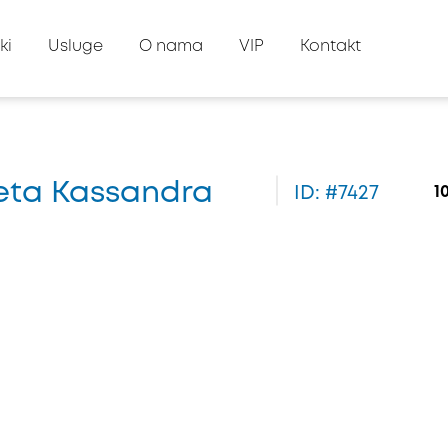
ki
Usluge
O nama
VIP
Kontakt
neta Kassandra
ID: #7427
1