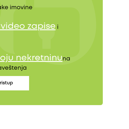
ke imovine
, video zapise
i
oju nekretninu
na
baveštenja
ristup