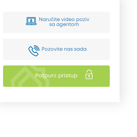
Naručite video poziv
sa agentom
Pozovite nas sada
Potpuni pristup