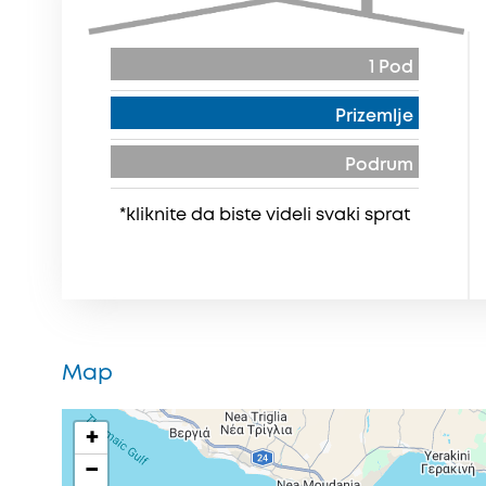
1 Pod
Prizemlje
Podrum
*kliknite da biste videli svaki sprat
Map
+
−