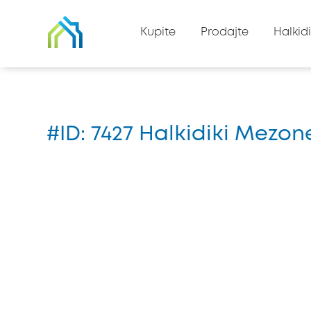
Nazad na listu imovine
Kupite
Prodajte
Halkidi
Kuća
#7427
#ID: 7427 Halkidiki Mezo