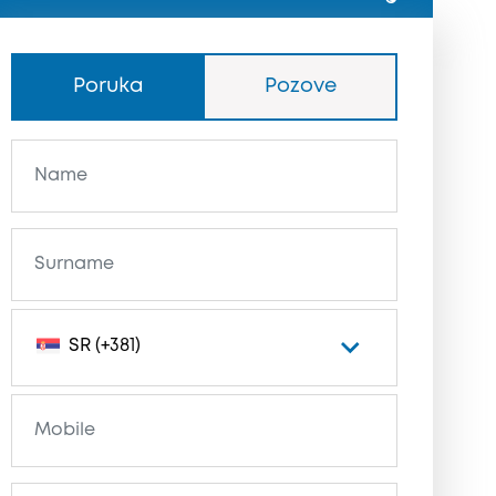
Poruka
Pozove
SR (+381)