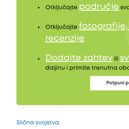
područje
Otključajte
sva
fotografije
Otključajte
recenzije
Dodajte zahtev
sv
ili
daljinu i primite trenutna o
Potpuni p
Slična svojstva