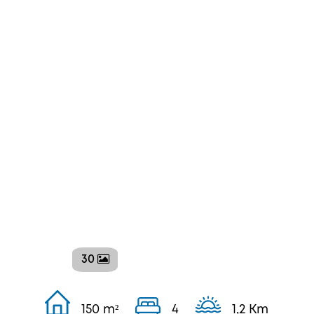
30
150 m²
4
1,2 Km