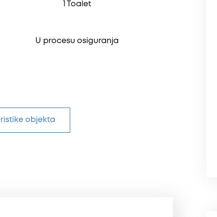
1 Toalet
U procesu osiguranja
ristike objekta