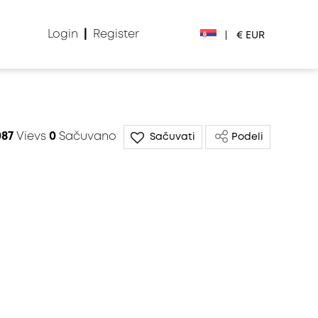
Login
|
Register
|
€ EUR
€ EUR
£ GBP
087
Vievs
0
Sačuvano
Sačuvati
Podeli
$ USD
Лв. BGN
din RSD
₽ RUB