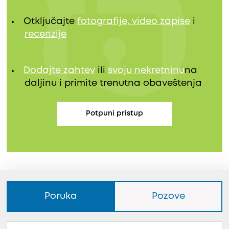
Otključajte
fotografije, video zapise
i
recenzije
Dodajte zahtev
ili
svoju nekretninu
na
daljinu i primite trenutna obaveštenja
Potpuni pristup
Poruka
Pozove