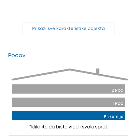
Prikaži sve karakteristike objekta
Podovi
2 Pod
1 Pod
Prizemlje
*kliknite da biste videli svaki sprat