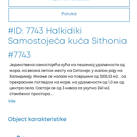
Poruka
#ID: 7743 Halkidiki
Samostojeća kuća Sithonia
#7743
Јединствена самостојећа кућа на пешачкој удаљености од
мора, на веома лепом месту на Ситонији, у малом рају на
Халкидикију. Имање се налази на површини од 3205,53 м2. , са
прекрасним погледом на море, на удаљености од 1,0 км од
центра села. Састоји се од 3 нивоа са укупно 240 м2.
стамбеног простора....
Više
Object karakteristike