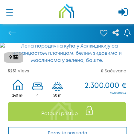
9
Prethodna
5251
Vievs
0
Sačuvano
2.300.000 €
2.600.000 €
240 m²
4
50 m
Potpuni pristup
Pozovite nas sada