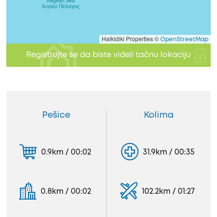
Halkidiki Properties ©
OpenStreetMap
Registrujte se da biste videli tačnu lokaciju
Pešice
Kolima
0.9km / 00:02
31.9km / 00:35
0.8km / 00:02
102.2km / 01:27