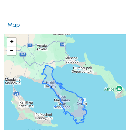
Map
+
−