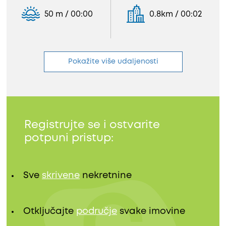
50 m / 00:00
0.8km / 00:02
Pokažite više udaljenosti
Registrujte se i ostvarite
potpuni pristup:
Sve
skrivene
nekretnine
Otključajte
područje
svake imovine