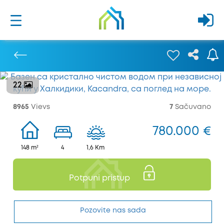
22
Prethodna
8965
Vievs
7
Sačuvano
780.000 €
148 m²
4
1,6 Km
Potpuni pristup
Pozovite nas sada