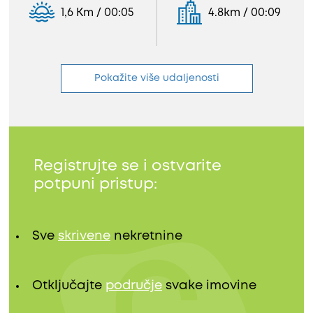
1,6 Km / 00:05
4.8km / 00:09
Pokažite više udaljenosti
Registrujte se i ostvarite
potpuni pristup:
Sve
skrivene
nekretnine
Otključajte
područje
svake imovine