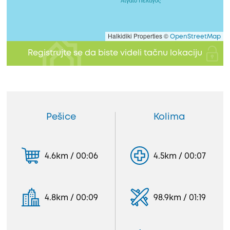
Halkidiki Properties ©
OpenStreetMap
Registrujte se da biste videli tačnu lokaciju
Pešice
Kolima
4.6km / 00:06
4.5km / 00:07
4.8km / 00:09
98.9km / 01:19