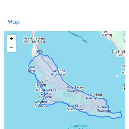
Map
+
−