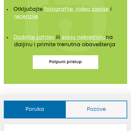
Otključajte
fotografije, video zapise
i
recenzije
Dodajte zahtev
ili
svoju nekretninu
na
daljinu i primite trenutna obaveštenja
Potpuni pristup
Poruka
Pozove