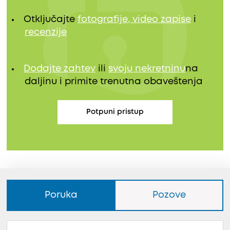
Otključajte
fotografije, video zapise
i
recenzije
Dodajte zahtev
ili
svoju nekretninu
na
daljinu i primite trenutna obaveštenja
Potpuni pristup
Poruka
Pozove