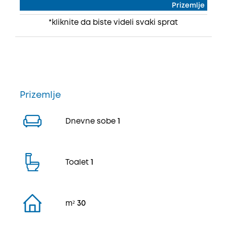
Prizemlje
*kliknite da biste videli svaki sprat
Prizemlje
Dnevne sobe
1
Toalet
1
m²
30