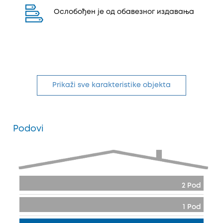
Ослобођен је од обавезног издавања
Prikaži sve karakteristike objekta
Podovi
2 Pod
1 Pod