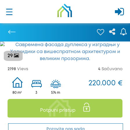
29
Prethodna
2198
Vievs
4
Sačuvano
220.000 €
80 m²
3
574 m
Potpuni pristup
Pozovite nas sada