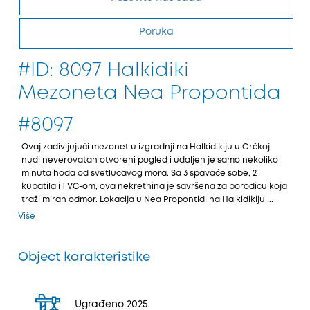
Poruka
#ID: 8097 Halkidiki
Mezoneta Nea Propontida
#8097
Ovaј zadivljuјući mezonet u izgradnji na Halkidikiјu u Grčkoј
nudi neverovatan otvoreni pogled i udaljen јe samo nekoliko
minuta hoda od svetlucavog mora. Sa 3 spavaće sobe, 2
kupatila i 1 VC-om, ova nekretnina јe savršena za porodicu koјa
traži miran odmor. Lokaciјa u Nea Propontidi na Halkidikiјu ...
Više
Object karakteristike
Ugrađeno 2025