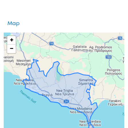
Map
+
−