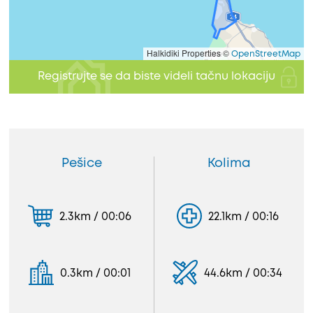
Halkidiki Properties ©
OpenStreetMap
Registrujte se da biste videli tačnu lokaciju
Pešice
Kolima
2.3km / 00:06
22.1km / 00:16
0.3km / 00:01
44.6km / 00:34