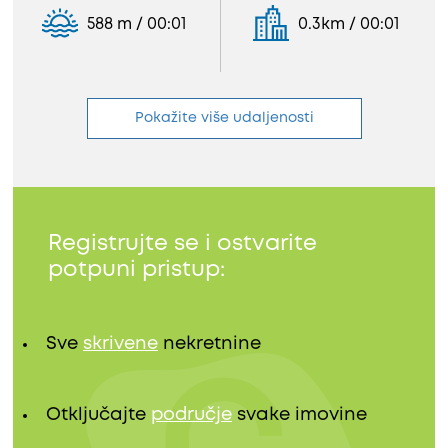
588 m / 00:01
0.3km / 00:01
Pokažite više udaljenosti
Registrujte se i ostvarite
potpuni pristup:
Sve
skrivene
nekretnine
Otključajte
područje
svake imovine