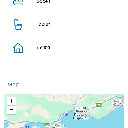
Sobe
1
Toalet
1
m²
100
Map
+
−