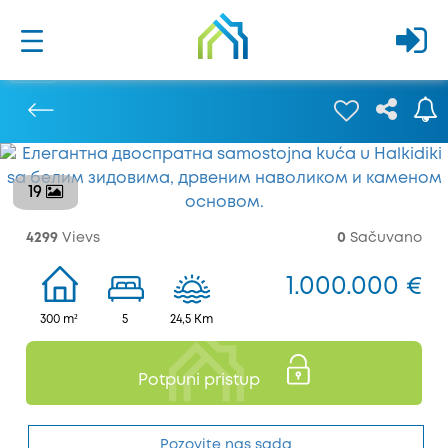
19
Prethodna
4299
Vievs
0
Sačuvano
1.000.000 €
300 m²
5
24,5 Km
Potpuni pristup
Pozovite nas sada