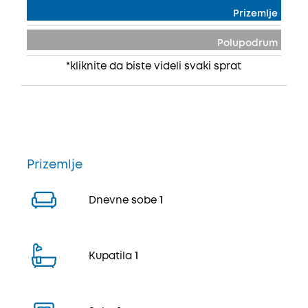
Prizemlje
Polupodrum
*kliknite da biste videli svaki sprat
Prizemlje
Dnevne sobe
1
Kupatila
1