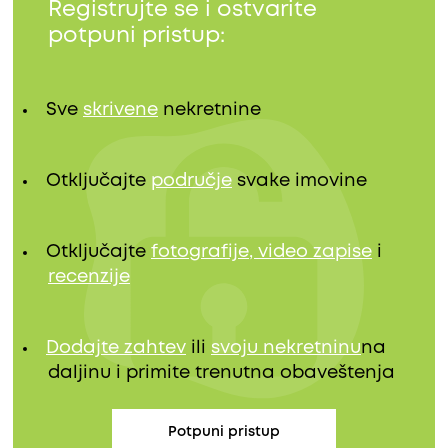
Registrujte se i ostvarite
potpuni pristup:
Sve
skrivene
nekretnine
Otključajte
područje
svake imovine
Otključajte
fotografije, video zapise
i
recenzije
Dodajte zahtev
ili
svoju nekretninu
na
daljinu i primite trenutna obaveštenja
Potpuni pristup