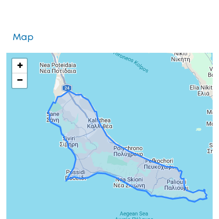
Map
+
−