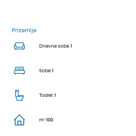
Prizemlje
Dnevne sobe
1
Sobe
1
Toalet
1
m²
100