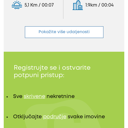
5,1 Km / 00:07
1.9km / 00:04
Pokažite više udaljenosti
Registrujte se i ostvarite
potpuni pristup:
Sve
skrivene
nekretnine
Otključajte
područje
svake imovine