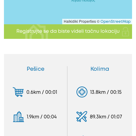
Halkidiki Properties ©
OpenStreetMap
Registrujte se da biste videli tačnu lokaciju
Pešice
Kolima
0.6km / 00:01
13.8km / 00:15
1.9km / 00:04
89.3km / 01:07