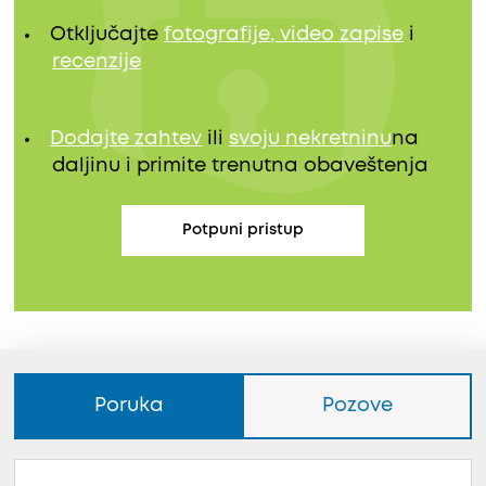
Otključajte
fotografije, video zapise
i
recenzije
Dodajte zahtev
ili
svoju nekretninu
na
daljinu i primite trenutna obaveštenja
Potpuni pristup
Poruka
Pozove