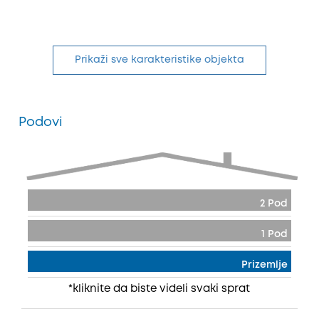
Prikaži sve karakteristike objekta
Podovi
2 Pod
1 Pod
Prizemlje
*kliknite da biste videli svaki sprat