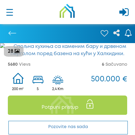
28
Prethodna
5680
Vievs
6
Sačuvano
500.000 €
200 m²
5
2,4 Km
Potpuni pristup
Pozovite nas sada