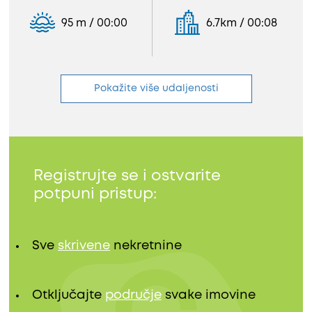
95 m / 00:00
6.7km / 00:08
Pokažite više udaljenosti
Registrujte se i ostvarite
potpuni pristup:
Sve
skrivene
nekretnine
Otključajte
područje
svake imovine