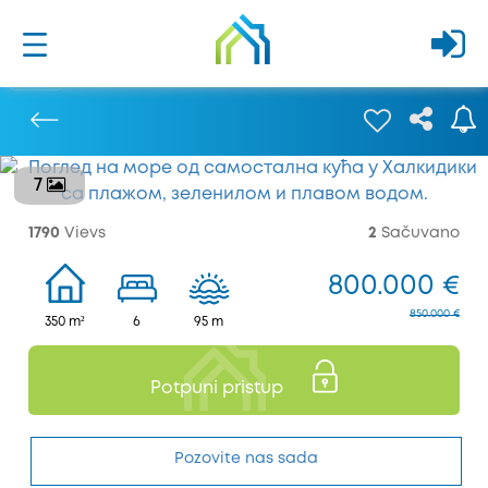
7
Prethodna
1790
Vievs
2
Sačuvano
800.000 €
850.000 €
350 m²
6
95 m
Potpuni pristup
Pozovite nas sada