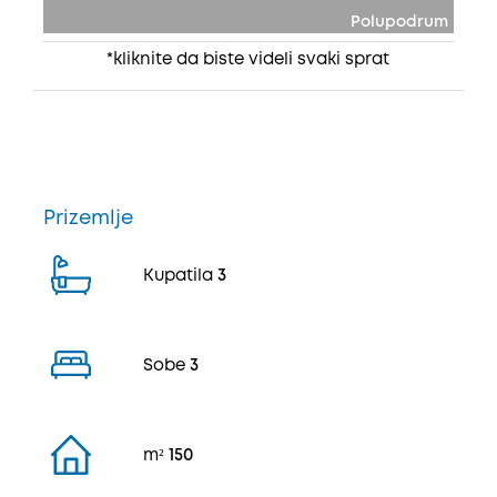
Polupodrum
*kliknite da biste videli svaki sprat
Prizemlje
Kupatila
3
Sobe
3
m²
150