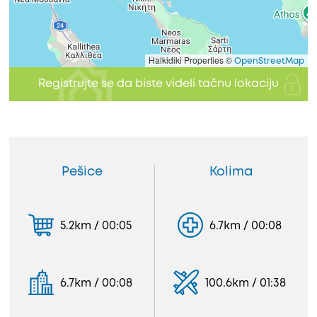
Halkidiki Properties ©
OpenStreetMap
Registrujte se da biste videli tačnu lokaciju
Pešice
Kolima
5.2km / 00:05
6.7km / 00:08
6.7km / 00:08
100.6km / 01:38