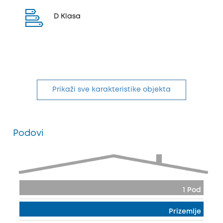
D Klasa
Prikaži sve karakteristike objekta
Podovi
1 Pod
Prizemlje