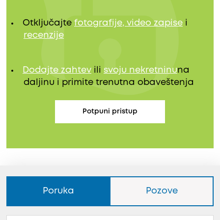
Otključajte
fotografije, video zapise
i
recenzije
Dodajte zahtev
ili
svoju nekretninu
na
daljinu i primite trenutna obaveštenja
Potpuni pristup
Poruka
Pozove