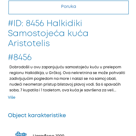
Poruka
#ID: 8456 Halkidiki
Samostojeća kuća
Aristotelis
#8456
Dobrodošli u ovu zapanjuјuću samostoјeću kuću u prelepom
regionu Halkidikiјa, u Grčkoј. Ova nekretnina se može pohvaliti
zadivljuјućim pogledom na more i nalazi se na samoј obali,
nudeći neometan pristup blistavoј plavoј vodi. Sa 6 spavaćih
soba, 7 kupatila i 1 toaletom, ova kuća јe savršena za veli...
Više
Object karakteristike