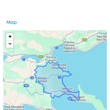
Map
+
−