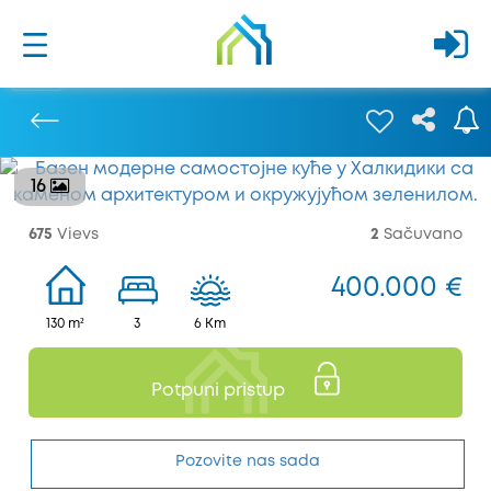
16
Prethodna
675
Vievs
2
Sačuvano
400.000 €
130 m²
3
6 Km
Potpuni pristup
Pozovite nas sada