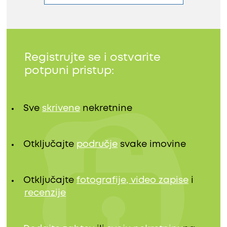
Registrujte se i ostvarite
potpuni pristup:
Sve
skrivene
nekretnine
Otključajte
područje
svake imovine
Otključajte
fotografije, video zapise
i
recenzije