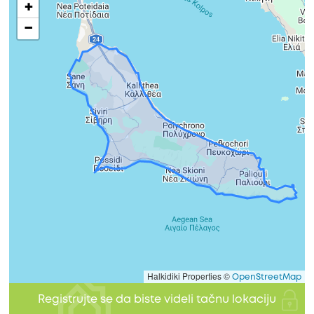
+
−
Halkidiki Properties ©
OpenStreetMap
Registrujte se da biste videli tačnu lokaciju