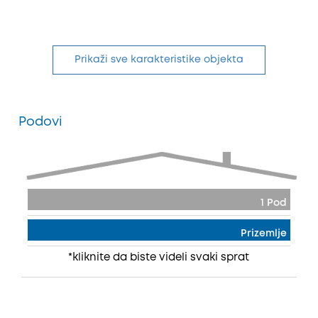
Prikaži sve karakteristike objekta
Podovi
1 Pod
Prizemlje
*kliknite da biste videli svaki sprat