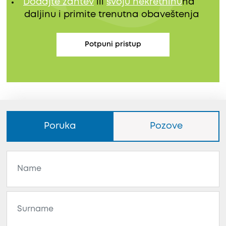
Dodajte zahtev
ili
svoju nekretninu
na
daljinu i primite trenutna obaveštenja
Potpuni pristup
Poruka
Pozove