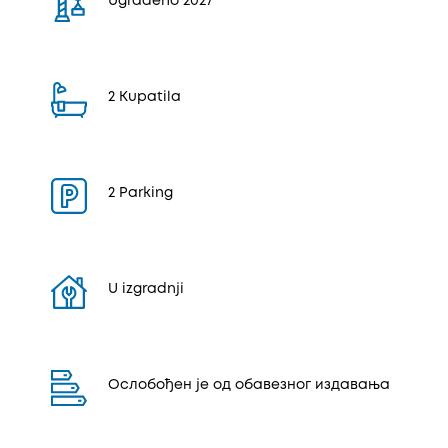
Ugrađeno 2027
2 Kupatila
2 Parking
U izgradnji
Ослобођен је од обавезног издавања