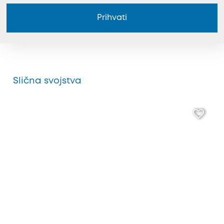
Prihvati
Slična svojstva