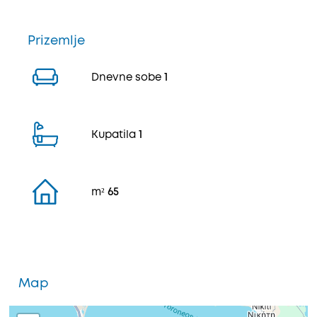
Prizemlje
Dnevne sobe
1
Kupatila
1
m²
65
Map