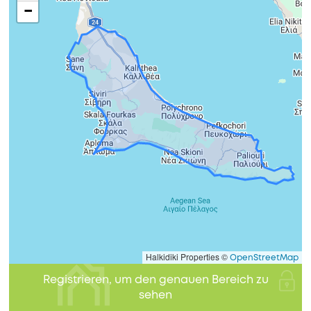
−
Halkidiki Properties ©
OpenStreetMap
Registrieren, um den genauen Bereich zu
sehen