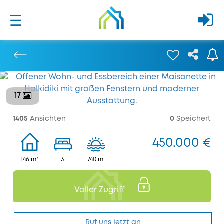
17
Bisherige
1405
Ansichten
0
Speichert
450.000 €
146 m²
3
740 m
Voller Zugriff
Ruf uns jetzt an